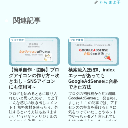
たら まよ子
関連記事
ブログ運営
ブログ運営
【簡単自作・図解】ブロ
検索流入ほぼ0、index
グアイコンの作り方～吹
エラーがあっても
き出し・SNSアイコン
GoogleAdSenseに合格
にも使用可～
できた方法
ブログを始めるときに取り入
ブログの初投稿から約3週間、
れたいと思ったのが、 まよ子
GoogleAdSenseに一発合格し
こんな感じの吹き出しコメン
ました！ この記事では、アド
ト！ 無料素材を使ったり、外
センスの審査を受けるときに
注するという方法もあります
気をつけていたことやネット
が、どうせならオリジナルの
でやっちゃダメと言われてい
アイコンを使用したい。 ...
たけど大丈夫だったことなど
をまとめています。 こ...